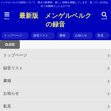
メンゲルベルクの録音について、驚きの新事実、新しい情報を掲載しています。扱っているCDは、
全て自費購入したものです
最新版 メンゲルベルク
menu
search
の録音
トップページ
録音リスト
書籍
お知らせ
私見
CLOSE
トップページ
録音リスト
書籍
お知らせ
私見